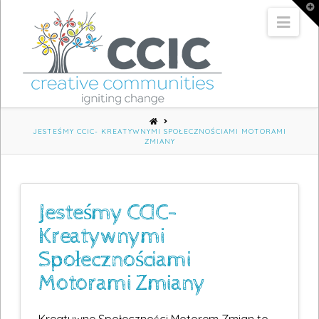
T
t
Nav
W
HOME
JESTEŚMY CCIC- KREATYWNYMI SPOŁECZNOŚCIAMI MOTORAMI
ZMIANY
Jesteśmy CCIC-
Kreatywnymi
Społecznościami
Motorami Zmiany